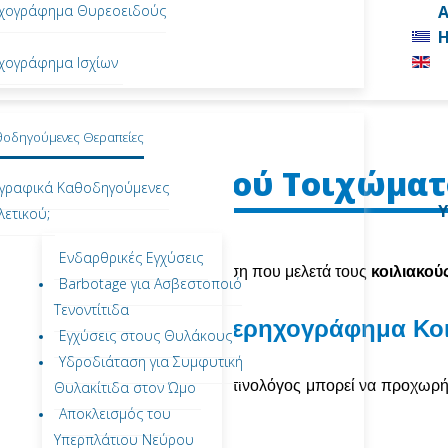
ηχογράφημα Θυρεοειδούς
Α
Η
ηχογράφημα Ισχίων
θοδηγούμενες Θεραπείες
φημα Κοιλιακού Τοιχώματ
χογραφικά Καθοδηγούμενες
ετικού;
Ενδαρθρικές Εγχύσεις
ποτελεί μία εξειδικευμένη εξέταση που μελετά τους
κοιλιακού
Barbotage για Ασβεστοποιό
Τενοντίτιδα
ιαγνωσθούν με το Υπερηχογράφημα Κοι
Εγχύσεις στους Θυλάκους
Υδροδιάταση για Συμφυτική
, ένας εξειδικευμένος Ιατρός-Ακτινολόγος μπορεί να προχω
Θυλακίτιδα στον Ώμο
Αποκλεισμός του
Υπερπλάτιου Νεύρου