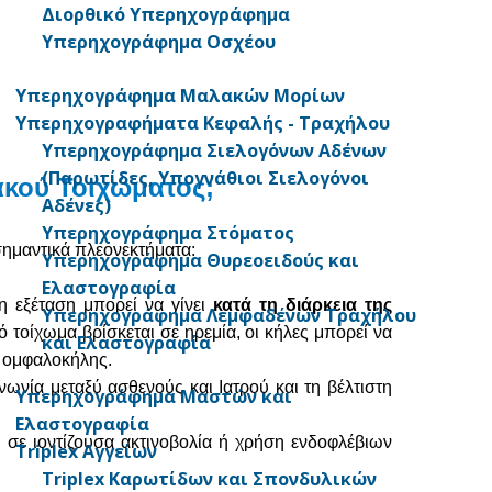
Διορθικό Υπερηχογράφημα
Υπερηχογράφημα Οσχέου
Υπερηχογράφημα Μαλακών Μορίων
Υπερηχογραφήματα Κεφαλής - Τραχήλου
Υπερηχογράφημα Σιελογόνων Αδένων
(Παρωτίδες, Υπογνάθιοι Σιελογόνοι
ακού Τοιχώματος;
Αδένες)
Υπερηχογράφημα Στόματος
σημαντικά πλεονεκτήματα:
Υπερηχογράφημα Θυρεοειδούς και
Ελαστογραφία
η εξέταση μπορεί να γίνει
κατά τη διάρκεια της
Υπερηχογράφημα Λεμφαδένων Τραχήλου
ό τοίχωμα βρίσκεται σε ηρεμία, οι κήλες μπορεί να
και Ελαστογραφία
 ομφαλοκήλης.
νία μεταξύ ασθενούς και Ιατρού και τη βέλτιστη
Υπερηχογράφημα Μαστών και
Ελαστογραφία
σε ιοντίζουσα ακτινοβολία ή χρήση ενδοφλέβιων
Triplex Αγγείων
Triplex Καρωτίδων και Σπονδυλικών