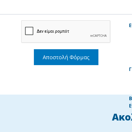
Ε
Αποστολή Φόρμας
Γ
B
Ε
Ακο