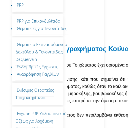
PRP
PRP για Επικονδυλίτιδα
Θεραπείες για Τενοντίτιδες
stasis
)
Θεραπεία Εκτινασσόμενου
υ Δυναμικού Υπερηχογραφήματος Κοιλι
Δακτύλου & Τενοντίτιδας
DeQuervain
Δυναμικό Υπερηχογράφημα Κοιλιακού Τοιχώματος έχει ορισμένα 
Ενδαρθρικές Εγχύσεις
Αναρρόφηση Γαγγλίων
 μία δυναμική μέθοδο απεικόνισης, κάτι που σημαίνει ότι 
ιμη στη μελέτη του κοιλιακού τοιχώματος, καθώς όταν το κοιλιακ
Ενέσιμες Θεραπείες
alsalva
,
είναι δυνατή η διάγνωση μηροκήλης, βουβωνοκήλης ή
Τροχαντηρίτιδας
ρόνου φύση της υπερηχογραφίας επιτρέπει την άμεση επικοινω
Έγχυση PRP-Υαλουρανικού
ηχογράφημα Κοιλιακού Τοιχώματος δεν περιλαμβάνει έκθεση 
Οξέως για Αρχόμενη
α όλους τους ασθενείς .