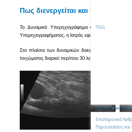
Πως διενεργείται και τι προετοι
Πόδι
Το Δυναμικό Υπερηχογράφημα Κοιλιακού Τοιχώματ
Υπερηχογραφήματος, η Ιατρός εφαρμόζει ζελέ στην περ
Στο πλαίσιο των δυναμικών δοκιμασιών, ο ασθενής ε
τοιχώματος διαρκεί περίπου 30 λεπτά.
ΕΠΙΣΤΗΜΟΝΙΚΟ ΕΡΓ
Επιστημονικά Άρθ
Παρουσιάσεις και 