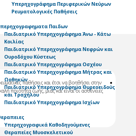
Υπερηχογράφημα Περιφερικών Νεύρων
Ρευματολογικές Παθήσεις
Υπερηχογραφηματα Παιδων
Παιδιατρικό Υπερηχογράφημα Άνω - Κάτω
Κοιλίας
Παιδιατρικό Υπερηχογράφημα Νεφρών και
Ουροδόχου Κύστεως
Παιδιατρικό Υπερηχογράφημα Οσχέου
Παιδιατρικό Υπερηχογράφημα Μήτρας και
Ωοθηκών
ευματικές παθήσεις και έτσι να βοηθήσει στην
Είχ
Παιδιατρικό Υπερηχογράφημα Θυρεοειδούς
αλή ποιότητα ζωής, μιας και είναι οι ασθένειες
και Τραχήλου
Παιδιατρικό Υπερηχογράφημα Ισχίων
εραπειες
Υπερηχογραφικά Καθοδηγούμενες
Θεραπείες Μυοσκελετικού