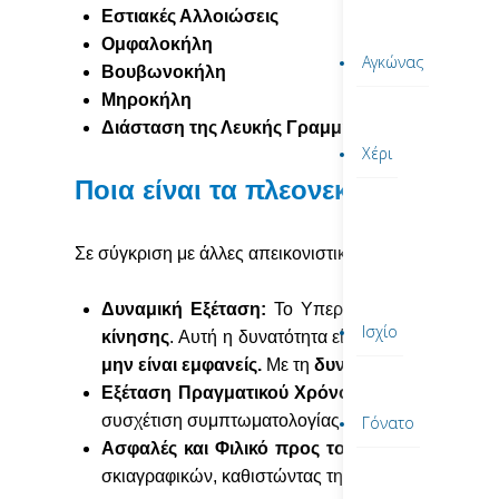
Εστιακές Αλλοιώσεις
Ομφαλοκήλη
Αγκώνας
Βουβωνοκήλη
Μηροκήλη
Διάσταση της Λευκής Γραμμής (
Linea
Alba
Dia
Χέρι
Ποια είναι τα πλεονεκτήματα το
Σε σύγκριση με άλλες απεικονιστικές μεθόδους, το 
Δυναμική Εξέταση:
Το Υπερηχογράφημα αποτελεί
Ισχίο
κίνησης
. Αυτή η δυνατότητα είναι ιδιαίτερα χρήσ
μην είναι εμφανείς.
Με τη
δυναμική δοκιμασία
V
Εξέταση Πραγματικού Χρόνου:
Η πραγματικού χ
συσχέτιση συμπτωματολογίας και διάγνωσης.
Γόνατο
Ασφαλές και Φιλικό προς τον Ασθενή:
Το Υπερ
σκιαγραφικών, καθιστώντας την ασφαλή εξέταση γι