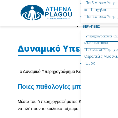
Παιδιατρικό Υπερ
και Τραχήλου
Παιδιατρικό Υπερ
ΘΕΡΑΠΕΙΕΣ
Υπερηχογραφικά Κα
Μυοσκελετικού
Δυναμικό Υπερηχογρά
Τι είναι οι Υπερη
Θεραπείες Μυοσκελ
Ώμος
Το Δυναμικό Υπερηχογράφημα Κοιλιακού Τοιχώματος α
Ποιες παθολογίες μπορούν να δ
Μέσω του Υπερηχογραφήματος Κοιλιακού Τοιχώματος
να πλήττουν το κοιλιακό τοίχωμα, όπως: